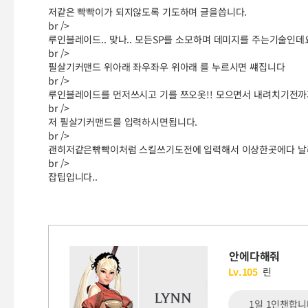
저같은 빡빡이가 되지않도록 기도하며 글을씁니다.
br />
루인블레이드.. 맞나.. 모든SP를 소모하며 데미지를 주는기술인데
br />
필살기커맨드 위아래 좌우좌우 위아래 를 누르시면 썌집니다
br />
루인블레이드를 먼저쓰시고 기를 쯔오옷!! 모으면서 내려치기전까
br />
저 필살기커맨드를 입력하시면됩니다.
br />
괜히저같은빢빡이처럼 스킬쓰기도전에 입력해서 이상한곳에다 날리
br />
잡팁입니다..
안에다해줘
Lv.105
린
1일 1인챈합니