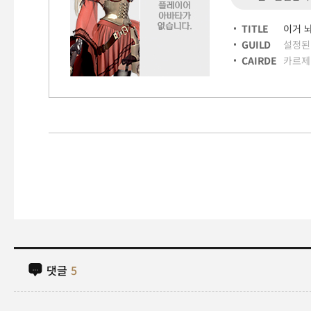
TITLE
이거 
GUILD
설정된
CAIRDE
카르제
댓글
5