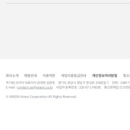
회사소개
채용안내
이용약관
게임이용등급안내
개인정보처리방침
청소
주)넥슨코리아 대표이사 강대현·김정욱 경기도 성남시 분당구 판교로 256번길 7 전화 : 1588-7701 
E-mail :
contact-us@nexon.co.kr
사업자 등록번호 : 220-87-17483호 통신판매업 신고번호
© NEXON Korea Corporation All Rights Reserved.