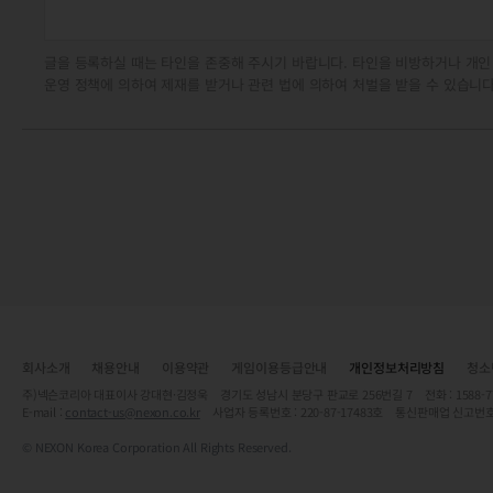
글을 등록하실 때는 타인을 존중해 주시기 바랍니다. 타인을 비방하거나 개인
운영 정책에 의하여 제재를 받거나 관련 법에 의하여 처벌을 받을 수 있습니다
회사소개
채용안내
이용약관
게임이용등급안내
개인정보처리방침
청소
주)넥슨코리아 대표이사 강대현·김정욱 경기도 성남시 분당구 판교로 256번길 7 전화 : 1588-7701 
E-mail :
contact-us@nexon.co.kr
사업자 등록번호 : 220-87-17483호 통신판매업 신고번호
© NEXON Korea Corporation All Rights Reserved.