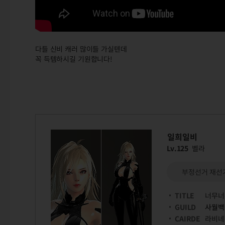
다들 신비 캐러 많이들 가실텐데
꼭 득템하시길 기원합니다!
일희일비
Lv.125
벨라
부정선거 재선거
TITLE
너무너
GUILD
사월백
CAIRDE
라비네