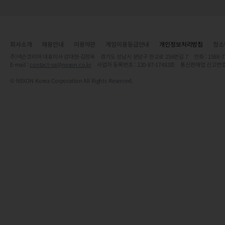
회사소개
채용안내
이용약관
게임이용등급안내
개인정보처리방침
청소
주)넥슨코리아 대표이사 강대현·김정욱 경기도 성남시 분당구 판교로 256번길 7 전화 : 1588-7701 
E-mail :
contact-us@nexon.co.kr
사업자 등록번호 : 220-87-17483호 통신판매업 신고번호
© NEXON Korea Corporation All Rights Reserved.