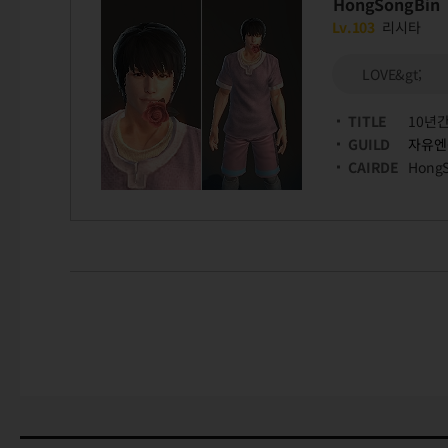
HongSongBin
Lv.103
리시타
LOVE&gt;
TITLE
10년
GUILD
자유엔
CAIRDE
Hong