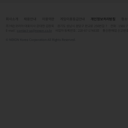
회사소개
채용안내
이용약관
게임이용등급안내
개인정보처리방침
청소
주)넥슨코리아 대표이사 강대현·김정욱 경기도 성남시 분당구 판교로 256번길 7 전화 : 1588-7701 
E-mail :
contact-us@nexon.co.kr
사업자 등록번호 : 220-87-17483호 통신판매업 신고번호
© NEXON Korea Corporation All Rights Reserved.