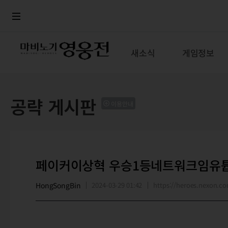
로그인
메뉴
본문
새소식
게임정보
공략 게시판
이용안내
페이커이상혁 우승1등네트워크임유튭
HongSongBin
2024-03-29 01:42
https://heroes.nexon.