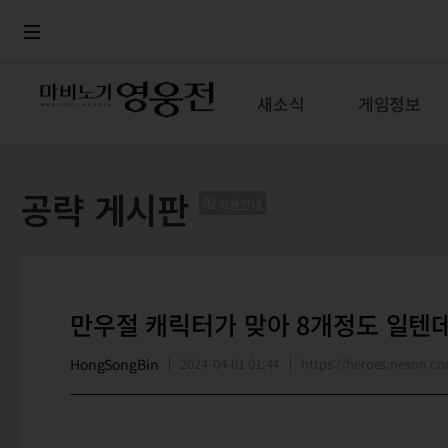
로그인
메뉴
본문
새소식
게임정보
공략 게시판
이용안내
만우절 캐릭터가 맞아 8개정도 일텐
HongSongBin
2024-04-01 01:44
https://heroes.nexon.