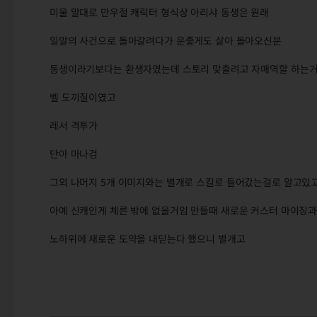
미울 말대로 만우절 캐릭터 형식상 아리샤 동생은 원래
일말의 사건으로 돌아갈려다가 운좋게도 살아 돌아오신분
동생이라기보다는 환생자였는데 스토리 맞출려고 자매역할 하는
벨 도끼질이였고
레서 격투가
단아 마나검
그외 나머지 5개 이미지와는 별개로 스킬로 들어갔는걸로 알고있
아예 신캐인게 체른 밖에 없을거임 만들때 새로운 커스터 마이징과
노하위에 새로운 도약을 내딛는다 했으니 별개고