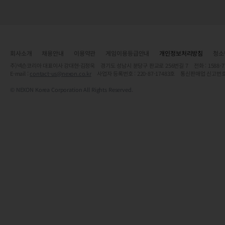
회사소개
채용안내
이용약관
게임이용등급안내
개인정보처리방침
청소
주)넥슨코리아 대표이사 강대현·김정욱 경기도 성남시 분당구 판교로 256번길 7 전화 : 1588-7701 
E-mail :
contact-us@nexon.co.kr
사업자 등록번호 : 220-87-17483호 통신판매업 신고번호
© NEXON Korea Corporation All Rights Reserved.