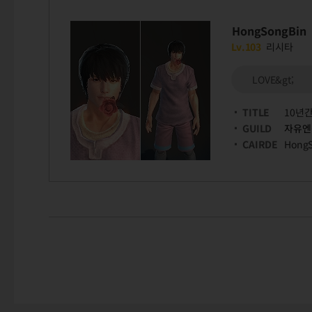
HongSongBin
Lv.103
리시타
LOVE&gt;
TITLE
10년
GUILD
자유엔
CAIRDE
Hong