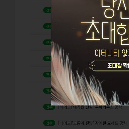
[레이드] 급습 클레르 공략
[레이드]'붉은 낙인' 마하 공략
[레이드] 통제 아르카나 공략
[레이드] 통제- 아르카나 패턴 및 부파 공략
[레이드] 실패와대가 에스 시더 공략
[레이드] 영혼의부재 듀라한 공략
1
[레이드]'왜곡된 진실' 루파키투스 공략
[레이드]'고통과 절망' 감염된 요하드 공략