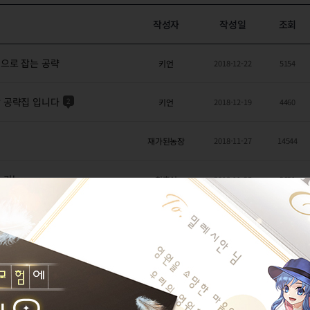
작성자
작성일
조회
으로 잡는 공략
키언
2018-12-22
5154
 공략집 입니다
2
키언
2018-12-19
4460
재가된농장
2018-11-27
14544
 가능
칡흙신
2018-11-25
2621
몬헌경력자
2018-11-07
10017
재가된농장
2018-11-07
5580
1
몬헌경력자
2018-11-07
14780