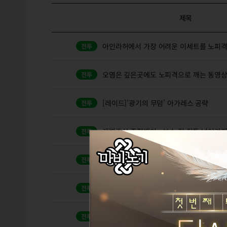
제목
아인라허에서 가장 어려운 이세트를 노피격
오염은 깊은곳에도 노피격으로 깨는 동영상
[레이드]'광기의 무덤' 아가레스 공략
개별조사 주정뱅이 - 보스 전 전투 넘어가기
[레이드] 붉은 낙인 마하 공략
1
[레이드]'급습' 클레르 공략
[레이드] 마신의 탑 폭주한 엘쿨루스 공략