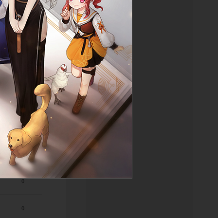
4
0
0
1
3
3
0
0