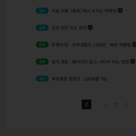
이솝 우화' (동화) 에서 보이는 마영전
4
모든 던전 지도 정리
1
투쟁의 탑 - 전투경험치 1200만 - 빠른 레벨업
3
빛의 경종 - 떨어지지 않고. 사다리 타는 방법
1
파르홀른 원정단 - 100레벨 가능
71
72
73