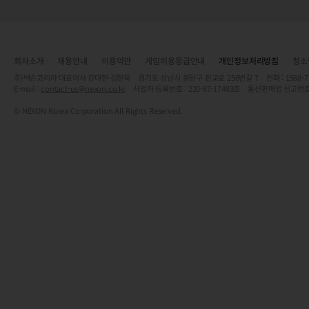
회사소개
채용안내
이용약관
게임이용등급안내
개인정보처리방침
청소
주)넥슨코리아 대표이사 강대현·김정욱 경기도 성남시 분당구 판교로 256번길 7 전화 : 1588-7701 
E-mail :
contact-us@nexon.co.kr
사업자 등록번호 : 220-87-17483호 통신판매업 신고번호
© NEXON Korea Corporation All Rights Reserved.