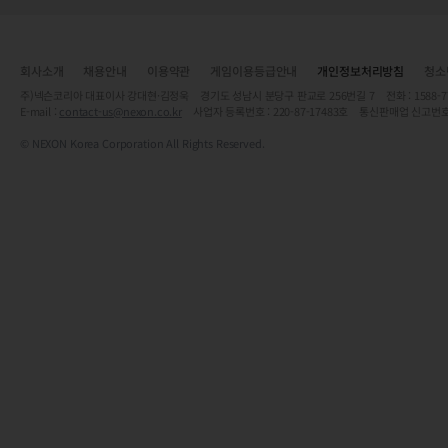
회사소개
채용안내
이용약관
게임이용등급안내
개인정보처리방침
청소
주)넥슨코리아 대표이사 강대현·김정욱 경기도 성남시 분당구 판교로 256번길 7 전화 : 1588-7701 
E-mail :
contact-us@nexon.co.kr
사업자 등록번호 : 220-87-17483호 통신판매업 신고번호
© NEXON Korea Corporation All Rights Reserved.