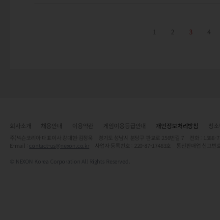
1
2
3
4
회사소개
채용안내
이용약관
게임이용등급안내
개인정보처리방침
청소
주)넥슨코리아 대표이사 강대현·김정욱 경기도 성남시 분당구 판교로 256번길 7 전화 : 1588-7701 
E-mail :
contact-us@nexon.co.kr
사업자 등록번호 : 220-87-17483호 통신판매업 신고번호
© NEXON Korea Corporation All Rights Reserved.