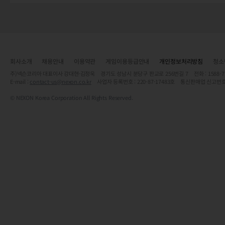
회사소개
채용안내
이용약관
게임이용등급안내
개인정보처리방침
청소
주)넥슨코리아 대표이사 강대현·김정욱 경기도 성남시 분당구 판교로 256번길 7 전화 : 1588-7701 
E-mail :
contact-us@nexon.co.kr
사업자 등록번호 : 220-87-17483호 통신판매업 신고번호
© NEXON Korea Corporation All Rights Reserved.