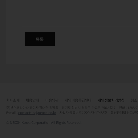
보안 캠페인 참여하고, 넥슨캐시 
목록
회사소개
채용안내
이용약관
게임이용등급안내
개인정보처리방침
청소
주)넥슨코리아 대표이사 강대현·김정욱 경기도 성남시 분당구 판교로 256번길 7 전화 : 1588-7701 
E-mail :
contact-us@nexon.co.kr
사업자 등록번호 : 220-87-17483호 통신판매업 신고번호
© NEXON Korea Corporation All Rights Reserved.