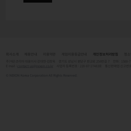
회사소개
채용안내
이용약관
게임이용등급안내
개인정보처리방침
청소
주)넥슨코리아 대표이사 강대현·김정욱 경기도 성남시 분당구 판교로 256번길 7 전화 : 1588-7701 
E-mail :
contact-us@nexon.co.kr
사업자 등록번호 : 220-87-17483호 통신판매업 신고번호
© NEXON Korea Corporation All Rights Reserved.