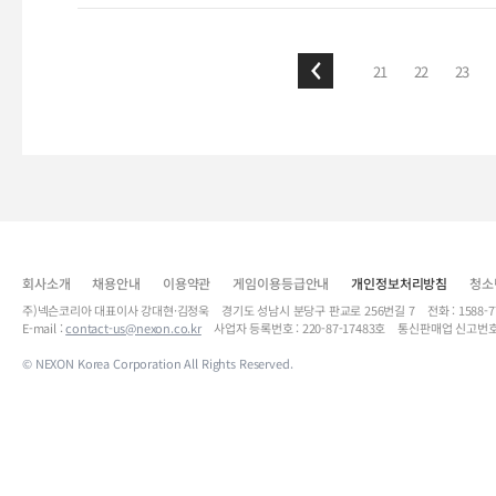
21
22
23
회사소개
채용안내
이용약관
게임이용등급안내
개인정보처리방침
청소
주)넥슨코리아 대표이사 강대현·김정욱 경기도 성남시 분당구 판교로 256번길 7 전화 : 1588-7701 
E-mail :
contact-us@nexon.co.kr
사업자 등록번호 : 220-87-17483호 통신판매업 신고번호
© NEXON Korea Corporation All Rights Reserved.