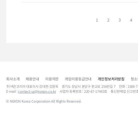
1
2
3
4
회사소개
채용안내
이용약관
게임이용등급안내
개인정보처리방침
청소
주)넥슨코리아 대표이사 강대현·김정욱 경기도 성남시 분당구 판교로 256번길 7 전화 : 1588-7701 
E-mail :
contact-us@nexon.co.kr
사업자 등록번호 : 220-87-17483호 통신판매업 신고번호
© NEXON Korea Corporation All Rights Reserved.