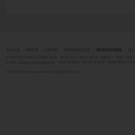
회사소개
채용안내
이용약관
게임이용등급안내
개인정보처리방침
청소
주)넥슨코리아 대표이사 강대현·김정욱 경기도 성남시 분당구 판교로 256번길 7 전화 : 1588-7701 
E-mail :
contact-us@nexon.co.kr
사업자 등록번호 : 220-87-17483호 통신판매업 신고번호
© NEXON Korea Corporation All Rights Reserved.