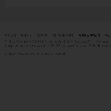
회사소개
채용안내
이용약관
게임이용등급안내
개인정보처리방침
청소
주)넥슨코리아 대표이사 강대현·김정욱 경기도 성남시 분당구 판교로 256번길 7 전화 : 1588-7701 
E-mail :
contact-us@nexon.co.kr
사업자 등록번호 : 220-87-17483호 통신판매업 신고번호
© NEXON Korea Corporation All Rights Reserved.