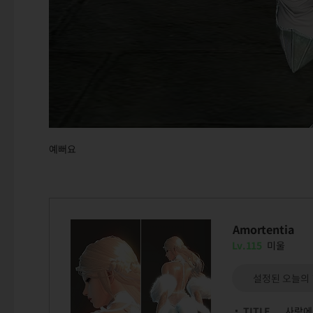
예뻐요
Amortentia
Lv.115
미울
설정된 오늘의
TITLE
사랑에