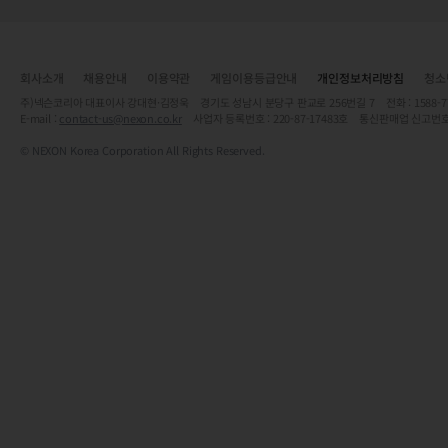
회사소개
채용안내
이용약관
게임이용등급안내
개인정보처리방침
청소
주)넥슨코리아 대표이사 강대현·김정욱 경기도 성남시 분당구 판교로 256번길 7 전화 : 1588-7701 
E-mail :
contact-us@nexon.co.kr
사업자 등록번호 : 220-87-17483호 통신판매업 신고번호
© NEXON Korea Corporation All Rights Reserved.