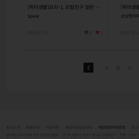
[취미생활]요리-1. 모험친구 일반 요리
Spear
상냥한리
2024-12-18
0
1
2024-12-1
21
22
23
회사소개
채용안내
이용약관
게임이용등급안내
개인정보처리방침
청소
주)넥슨코리아 대표이사 강대현·김정욱 경기도 성남시 분당구 판교로 256번길 7 전화 : 1588-7701 