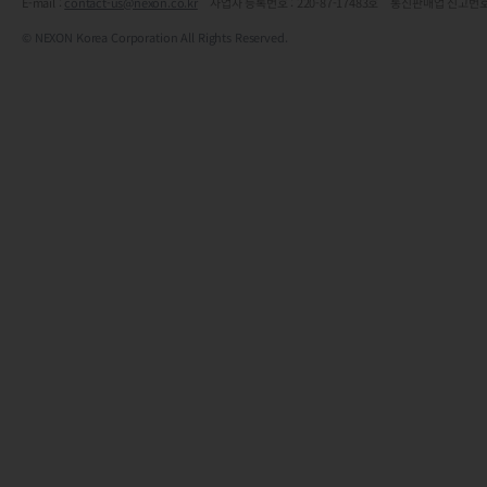
E-mail :
contact-us@nexon.co.kr
사업자 등록번호 : 220-87-17483호 통신판매업 신고번호
© NEXON Korea Corporation All Rights Reserved.