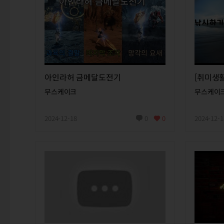
아인라허 금메달도전기
[취미생
무스케이크
무스케이
2024-12-18
0
0
2024-12-1