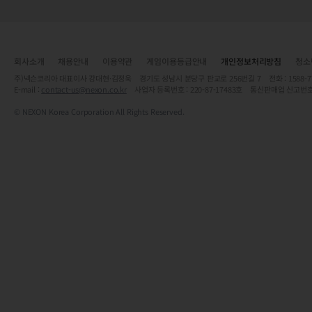
회사소개
채용안내
이용약관
게임이용등급안내
개인정보처리방침
청소
주)넥슨코리아 대표이사 강대현·김정욱 경기도 성남시 분당구 판교로 256번길 7 전화 : 1588-7701 
E-mail :
contact-us@nexon.co.kr
사업자 등록번호 : 220-87-17483호 통신판매업 신고번호
© NEXON Korea Corporation All Rights Reserved.