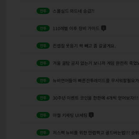
스몰실드 와드네 승급?!
110레벨 이후 장비 가이드
1
컨셉질 웃음기 싹 빼고 좀 갈굴게요.
겨울 골탐 공지 없는거 보니까 게임 완전히 죽었노
뉴비연어들이 빠른전투레이드를 무서워할필요가없
30주년 이벤트 코인을 한판에 4개씩 얻어보자!!!!
아켈 키세팅 UI세팅
1
저스펙 뉴비를 위한 만렙찍고 골드버는법!!! 순위