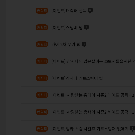
[이벤트]캐릭터 선택
6
[이벤트]스탭비 팁
1
카이 2차 무기 팁
2
[이벤트] 창시타에 입문할려는 초보자들을위한 
[이벤트]리시타 거트스팅어 팁
[이벤트] 사랑받는 총카이 시즌2 레이드 공략 - 2
[이벤트] 사랑받는 총카이 시즌2 레이드 공략 - 1
[이벤트]벨라 스킬 시전후 거트스팅어 없애기
1