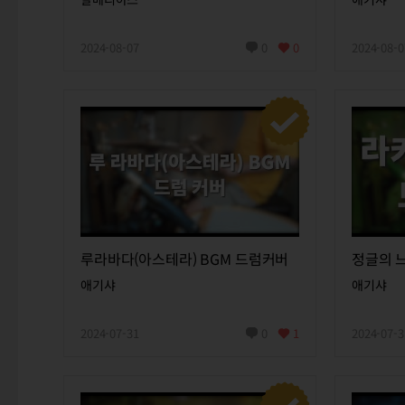
2024-08-07
0
0
2024-08-0
루라바다(아스테라) BGM 드럼커버
정글의 느
애기샤
애기샤
2024-07-31
0
1
2024-07-3