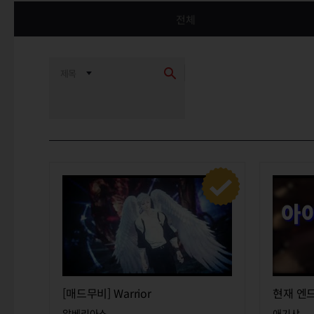
전체
최신순
추천순
[매드무비] Warrior
현재 엔
알베리아스
애기샤