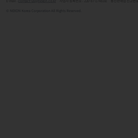
E-mail :
contact-us@nexon.co.kr
사업자 등록번호 : 220-87-17483호 통신판매업 신고번호
© NEXON Korea Corporation All Rights Reserved.