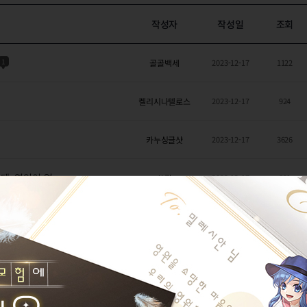
작성자
작성일
조회
1
골골백세
2023-12-17
1122
켈리시나텔로스
2023-12-17
924
카누싱글샷
2023-12-17
3626
데. 영인이 없
쓰랄
2023-12-17
891
노라하워드
2023-12-17
1179
트 안됩니다.
Kurt
2023-12-16
927
바닐라린
2023-12-15
951