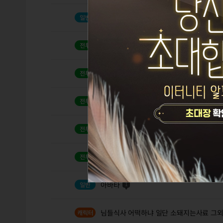
스페셜 더블페이업 캐시백
1
점핑권 여쭤볼게있습니다
2
점검 아직도야?
2
소우 단천을 제자리 회피누르면 발동하면
난 마영전 신캐 기대가 좀 이하같음...
2
아레나 삭제되...었네?
1
아바타
1
님들식사 어떡하냐 일단 소돼지는사료 그