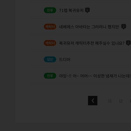
71렙 복귀유저
6
네베레스 아바타는 그러려니 했지만
2
복귀유저 캐릭터추천 해주실수 있나요?
2
드디어
야잉~!! 어~ 어어~~ 이상한 냄새가 나는데!
11
12