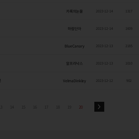
카록의눈물
2023-12-14
1317
하람단아
2023-12-14
1609
BlueCanary
2023-12-13
2185
알프라낙스
2023-12-13
1010
!
VelmaDinkley
2023-12-12
902
13
14
15
16
17
18
19
20