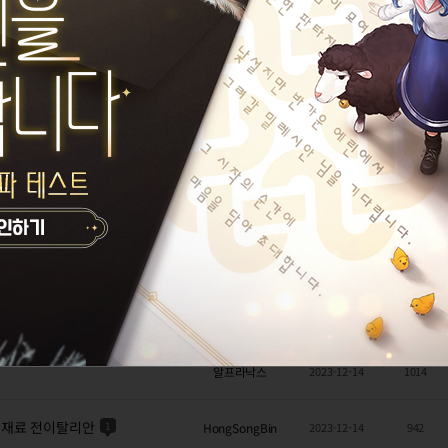
코로나코로나
2023-12-15
1108
손재주드럽게없네
2023-12-14
1331
검은고양이검사
2023-12-14
884
 나을거같은뎅
람쎄스
2023-12-14
948
방패랜서이치고
2023-12-14
1699
알프라낙스
2023-12-14
1137
알프라낙스
2023-12-14
1014
외재료 전이탈리안
1
HongSongBin
2023-12-14
942