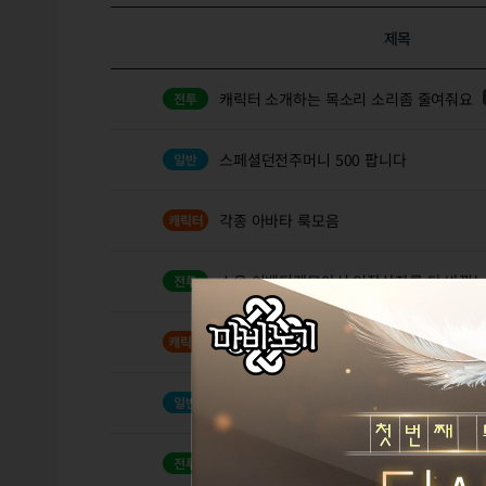
제목
캐릭터 소개하는 목소리 소리좀 줄여줘요
스페셜던전주머니 500 팝니다
각종 아바타 룩모음
소우 이벤티켓모아서 인장상자를 다 바꿨는
터무니 없는 제안인거 아는데.
3
버그-고대 타이틀 획득은 되지만 숫자 카운
200만원캐쉬언제줌?