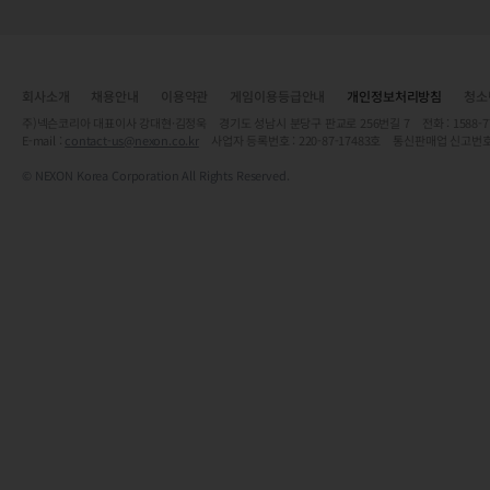
회사소개
채용안내
이용약관
게임이용등급안내
개인정보처리방침
청소
주)넥슨코리아 대표이사 강대현·김정욱 경기도 성남시 분당구 판교로 256번길 7 전화 : 1588-7701 
E-mail :
contact-us@nexon.co.kr
사업자 등록번호 : 220-87-17483호 통신판매업 신고번호
© NEXON Korea Corporation All Rights Reserved.