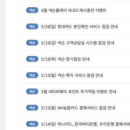
6월 넥슨플레이 바코드캐시충전 이벤트
5/28(일) 현대카드 본인확인 서비스 점검 안내
5/19(금) 넥슨 고객상담실 시스템 점검 안내
5/18(목) 넥슨 정기점검 안내
5/15(월) 넥슨 쪽지 서비스 점검 안내
5월 네이버페이 포인트 추가적립 이벤트 안내
5/15(월) NH농협카드 결제서비스 점검 안내
5/14(일) 하나카드, 한국씨티은행, 우리은행 결제서