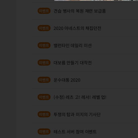
견습 병사의 복원 재련 보급품
2020 아네스트의 채집던전
밸런타인 데일리 미션
대보름 만들기 대작전
운수대통 2020
(수정) 레츠 고! 레서! 레벨 업!
투쟁의 탑과 미지의 기사단
테스트 서버 참여 이벤트