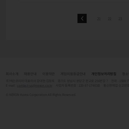
21
22
23
회사소개
채용안내
이용약관
게임이용등급안내
개인정보처리방침
청소
주)넥슨코리아 대표이사 강대현·김정욱 경기도 성남시 분당구 판교로 256번길 7 전화 : 1588-7701 
E-mail :
contact-us@nexon.co.kr
사업자 등록번호 : 220-87-17483호 통신판매업 신고번호
© NEXON Korea Corporation All Rights Reserved.