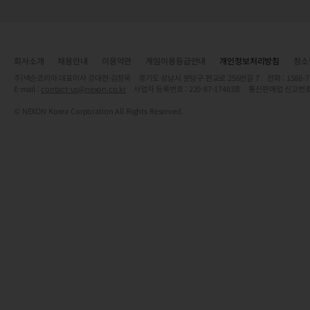
회사소개
채용안내
이용약관
게임이용등급안내
개인정보처리방침
청소
주)넥슨코리아 대표이사 강대현·김정욱 경기도 성남시 분당구 판교로 256번길 7 전화 : 1588-7701 
E-mail :
contact-us@nexon.co.kr
사업자 등록번호 : 220-87-17483호 통신판매업 신고번호
© NEXON Korea Corporation All Rights Reserved.