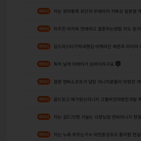
저는 로마황제 유단자 무에타이 킥복싱 일본겜 
마주친 여자와 연애하고 결혼하는방법 저도 된
길드마스터가막내챙김 여캐라인 체른과 라티야
특히 날개 아바타가 심하더라구요
1
결론 엔씨소프트가 담당 리니지분들이 마영전 
골드믿고 패가망신리니지 고퀄버전마영전개발 
저는 길드70명 거늘는 사장님임 엔씨리니지 현
저는 노래 부르는가수 여친혼성듀오 좋아함 현