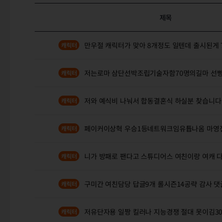
제목
만우절 캐릭터가 맞아 8개정도 일텐데 출시된게 
저는로마 삼단선박조립기술자함70명의길마 선
저와 예식비 나눠서 합동결혼식 하실분 찾습니다
페이커이상혁 우승1등네트워크임유튭나옴 마영
니가 방패로 팬다고 스튜디어스 여친이랑 여캐 
구미간 여친담당 답글9개 롤시즌14공략 감사 댓
저유단자용 일짱 킬러나 지능경쟁 절대 못이김3