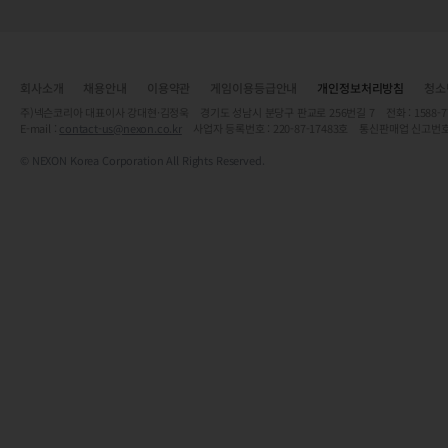
회사소개
채용안내
이용약관
게임이용등급안내
개인정보처리방침
청소
주)넥슨코리아 대표이사 강대현·김정욱 경기도 성남시 분당구 판교로 256번길 7 전화 : 1588-7701 
E-mail :
contact-us@nexon.co.kr
사업자 등록번호 : 220-87-17483호 통신판매업 신고번호
© NEXON Korea Corporation All Rights Reserved.