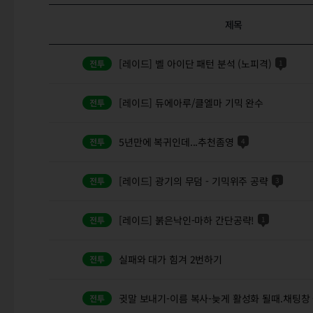
제목
[레이드] 벨 아이단 패턴 분석 (노피격)
1
[레이드] 듀에아루/클엘마 기믹 완수
5년만에 복귀인데...추천좀영
4
[레이드] 광기의 무덤 - 기믹위주 공략
3
[레이드] 붉은낙인-마하 간단공략!
1
실패와 대가 힘겨 2번하기
귓말 보내기-이름 복사-늦게 활성화 될때.채팅창