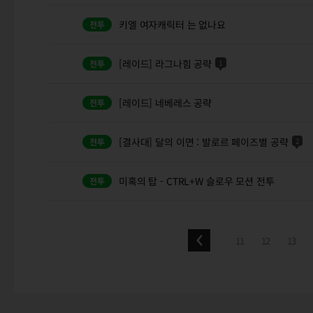
키엘 여자캐릭터 는 없나요
[레이드] 라그나힘 공략
1
[레이드] 네베레스 공략
[결사대] 달의 이면 : 발로르 페이즈별 공략
2
미혹의 탑 - CTRL+W 슬로우 모션 전투
11
12
13