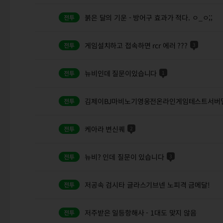
붉은 달의 기운 - 방어구 효과가 적다. ㅇ_ㅇ;;
게임설치하고 접속하면 rcr 에러 ???
3
뉴비인데 질문이있습니다
1
김제이BJ마비노기영웅전온라인게임테스트서버
케아라 변신퀘
2
뉴비? 인데 질문이 있습니다
3
저공속 검시타 글라스기브넨 노피격 금메달!
저주받은 일등항해사 - 1대도 맞지 않음