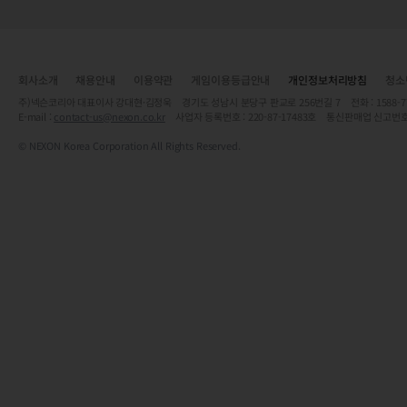
회사소개
채용안내
이용약관
게임이용등급안내
개인정보처리방침
청소
주)넥슨코리아 대표이사 강대현·김정욱 경기도 성남시 분당구 판교로 256번길 7 전화 : 1588-7701 
E-mail :
contact-us@nexon.co.kr
사업자 등록번호 : 220-87-17483호 통신판매업 신고번호
© NEXON Korea Corporation All Rights Reserved.