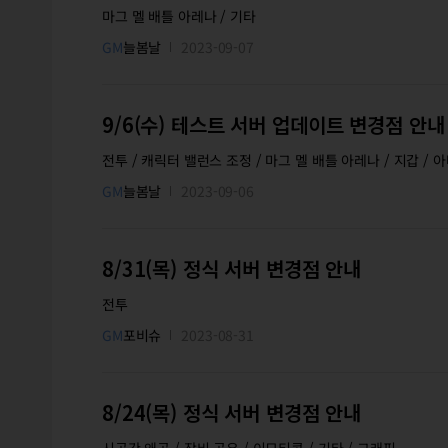
마그 멜 배틀 아레나 / 기타
GM
늘봄날
2023-09-07
9/6(수) 테스트 서버 업데이트 변경점 안내
전투 / 캐릭터 밸런스 조정 / 마그 멜 배틀 아레나 / 지갑 / 아
GM
늘봄날
2023-09-06
8/31(목) 정식 서버 변경점 안내
전투
GM
포비슈
2023-08-31
8/24(목) 정식 서버 변경점 안내