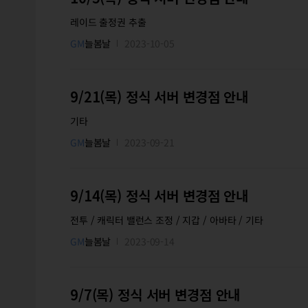
레이드 출정권 추출
GM
늘봄날
2023-10-05
9/21(목) 정식 서버 변경점 안내
기타
GM
늘봄날
2023-09-21
9/14(목) 정식 서버 변경점 안내
전투 / 캐릭터 밸런스 조정 / 지갑 / 아바타 / 기타
GM
늘봄날
2023-09-14
9/7(목) 정식 서버 변경점 안내