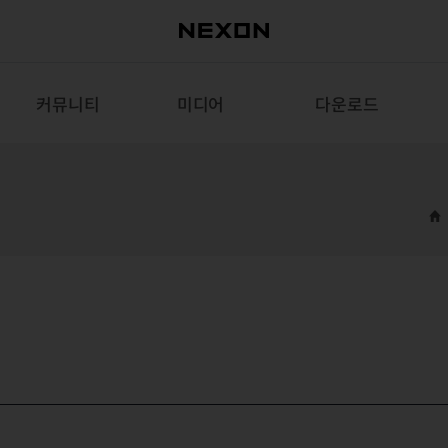
커뮤니티
미디어
다운로드