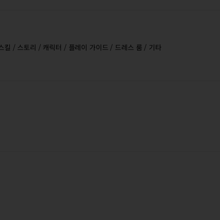
킬 / 스토리 / 캐릭터 / 플레이 가이드 / 드레스 룸 / 기타