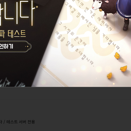
 / 그래픽
타 / 그래픽
기타 / 테스트 서버 전용